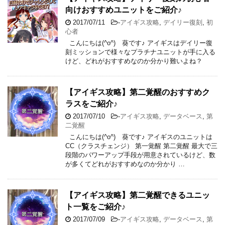
向けおすすめユニットをご紹介♪
2017/07/11
-
アイギス攻略
,
デイリー復刻
,
初
心者
こんにちは(^o^) 葵です♪ アイギスはデイリー復
刻ミッションで様々なプラチナユニットが手に入る
けど、どれがおすすめなのか分かり難いよね？
【アイギス攻略】第二覚醒のおすすめク
ラスをご紹介♪
2017/07/10
-
アイギス攻略
,
データベース
,
第
二覚醒
こんにちは(^o^) 葵です♪ アイギスのユニットは
CC（クラスチェンジ） 第一覚醒 第二覚醒 最大で三
段階のパワーアップ手段が用意されているけど、数
が多くてどれがおすすめなのか分かり …
【アイギス攻略】第二覚醒できるユニッ
ト一覧をご紹介♪
2017/07/09
-
アイギス攻略
,
データベース
,
第