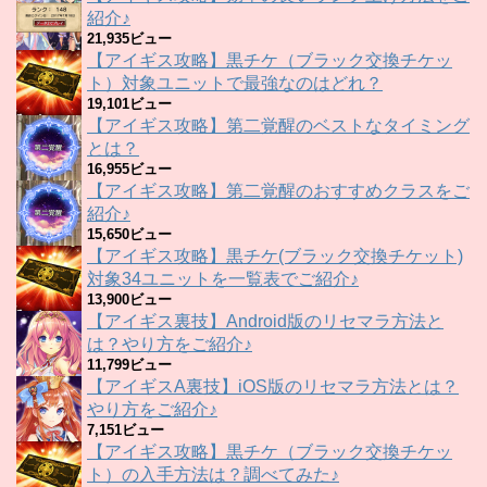
紹介♪
21,935ビュー
【アイギス攻略】黒チケ（ブラック交換チケッ
ト）対象ユニットで最強なのはどれ？
19,101ビュー
【アイギス攻略】第二覚醒のベストなタイミング
とは？
16,955ビュー
【アイギス攻略】第二覚醒のおすすめクラスをご
紹介♪
15,650ビュー
【アイギス攻略】黒チケ(ブラック交換チケット)
対象34ユニットを一覧表でご紹介♪
13,900ビュー
【アイギス裏技】Android版のリセマラ方法と
は？やり方をご紹介♪
11,799ビュー
【アイギスA裏技】iOS版のリセマラ方法とは？
やり方をご紹介♪
7,151ビュー
【アイギス攻略】黒チケ（ブラック交換チケッ
ト）の入手方法は？調べてみた♪