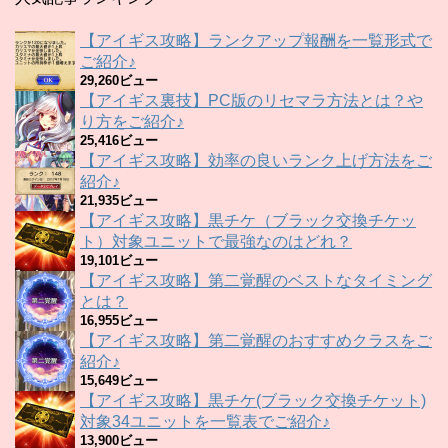
【アイギス攻略】ランクアップ報酬を一覧形式で
ご紹介♪
29,260ビュー
【アイギス裏技】PC版のリセマラ方法とは？や
り方をご紹介♪
25,416ビュー
【アイギス攻略】効率の良いランク上げ方法をご
紹介♪
21,935ビュー
【アイギス攻略】黒チケ（ブラック交換チケッ
ト）対象ユニットで最強なのはどれ？
19,101ビュー
【アイギス攻略】第二覚醒のベストなタイミング
とは？
16,955ビュー
【アイギス攻略】第二覚醒のおすすめクラスをご
紹介♪
15,649ビュー
【アイギス攻略】黒チケ(ブラック交換チケット)
対象34ユニットを一覧表でご紹介♪
13,900ビュー