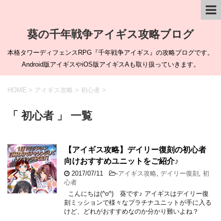
葵の千年戦争アイギス攻略ブログ
本格タワーディフェンスRPG『千年戦争アイギス』の攻略ブログです。
Android版アイギスやiOS版アイギスAも取り扱っていきます。
HOME
>
アイギス攻略
>
初心者
>
「 初心者 」 一覧
【アイギス攻略】デイリー復刻の初心者
向けおすすめユニットをご紹介♪
2017/07/11
-
アイギス攻略
,
デイリー復刻
,
初
心者
こんにちは(^o^) 葵です♪ アイギスはデイリー復
刻ミッションで様々なプラチナユニットが手に入る
けど、どれがおすすめなのか分かり難いよね？