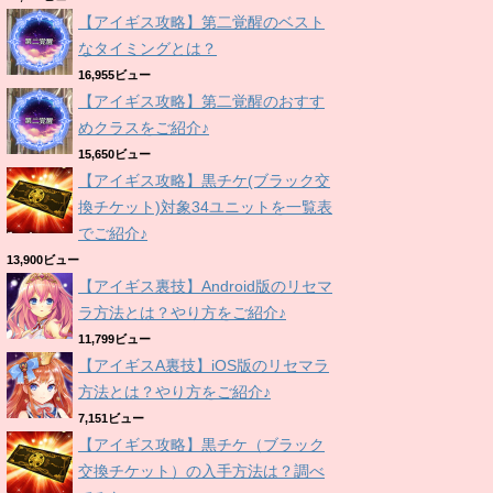
【アイギス攻略】第二覚醒のベスト
なタイミングとは？
16,955ビュー
【アイギス攻略】第二覚醒のおすす
めクラスをご紹介♪
15,650ビュー
【アイギス攻略】黒チケ(ブラック交
換チケット)対象34ユニットを一覧表
でご紹介♪
13,900ビュー
【アイギス裏技】Android版のリセマ
ラ方法とは？やり方をご紹介♪
11,799ビュー
【アイギスA裏技】iOS版のリセマラ
方法とは？やり方をご紹介♪
7,151ビュー
【アイギス攻略】黒チケ（ブラック
交換チケット）の入手方法は？調べ