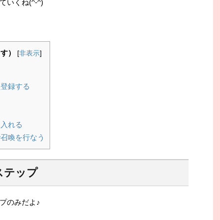
くね(^-^)
ます）
[
非表示
]
員登録する
に入れる
で召喚を行なう
ステップ
プのみだよ♪