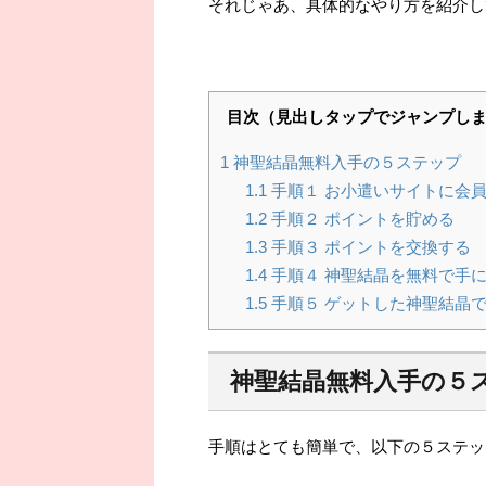
それじゃあ、具体的なやり方を紹介してい
目次（見出しタップでジャンプし
1
神聖結晶無料入手の５ステップ
1.1
手順１ お小遣いサイトに会
1.2
手順２ ポイントを貯める
1.3
手順３ ポイントを交換する
1.4
手順４ 神聖結晶を無料で手
1.5
手順５ ゲットした神聖結晶
神聖結晶無料入手の５
手順はとても簡単で、以下の５ステッ