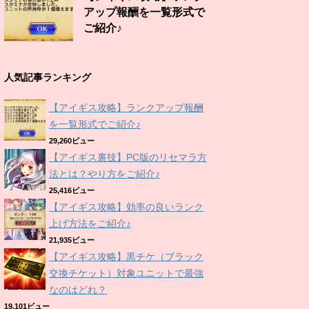
アップ報酬を一覧形式で
ご紹介♪
人気記事ランキング
【アイギス攻略】ランクアップ報酬
を一覧形式でご紹介♪
29,260ビュー
【アイギス裏技】PC版のリセマラ方
法とは？やり方をご紹介♪
25,416ビュー
【アイギス攻略】効率の良いランク
上げ方法をご紹介♪
21,935ビュー
【アイギス攻略】黒チケ（ブラック
交換チケット）対象ユニットで最強
なのはどれ？
19,101ビュー