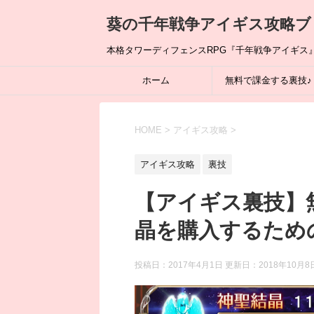
葵の千年戦争アイギス攻略ブ
本格タワーディフェンスRPG『千年戦争アイギス』の
ホーム
無料で課金する裏技♪
HOME
>
アイギス攻略
>
アイギス攻略
裏技
【アイギス裏技】
晶を購入するため
投稿日：2017年4月1日 更新日：
2018年10月8