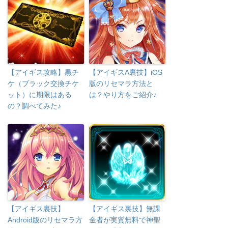
【アイギス攻略】黒チ
【アイギスA裏技】iOS
ケ（ブラック交換チケ
版のリセマラ方法と
ット）に期限はある
は？やり方をご紹介♪
の？調べてみた♪
【アイギス裏技】
【アイギス裏技】無課
Android版のリセマラ方
金者が実質無料で神聖