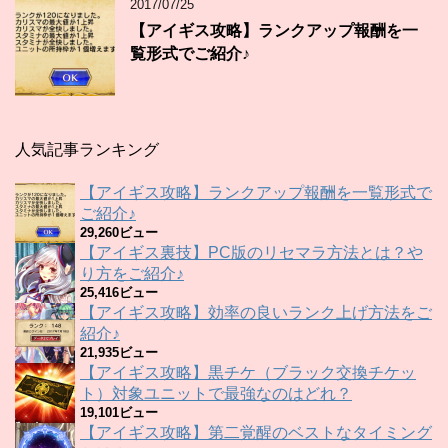
2017/07/25
【アイギス攻略】ランクアップ報酬を一
覧形式でご紹介♪
人気記事ランキング
【アイギス攻略】ランクアップ報酬を一覧形式で
ご紹介♪
29,260ビュー
【アイギス裏技】PC版のリセマラ方法とは？や
り方をご紹介♪
25,416ビュー
【アイギス攻略】効率の良いランク上げ方法をご
紹介♪
21,935ビュー
【アイギス攻略】黒チケ（ブラック交換チケッ
ト）対象ユニットで最強なのはどれ？
19,101ビュー
【アイギス攻略】第二覚醒のベストなタイミング