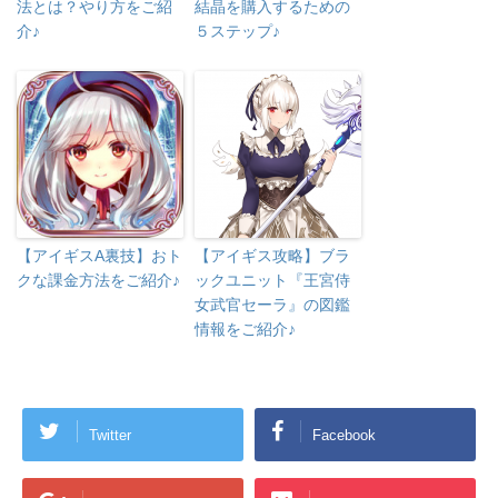
法とは？やり方をご紹
結晶を購入するための
介♪
５ステップ♪
【アイギスA裏技】おト
【アイギス攻略】ブラ
クな課金方法をご紹介♪
ックユニット『王宮侍
女武官セーラ』の図鑑
情報をご紹介♪
Twitter
Facebook