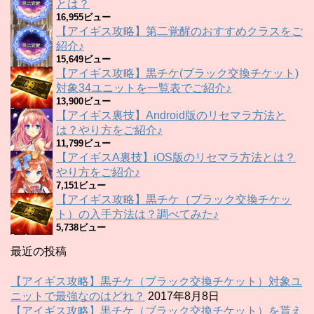
とは？
16,955ビュー
【アイギス攻略】第二覚醒のおすすめクラスをご
紹介♪
15,649ビュー
【アイギス攻略】黒チケ(ブラック交換チケット)
対象34ユニットを一覧表でご紹介♪
13,900ビュー
【アイギス裏技】Android版のリセマラ方法と
は？やり方をご紹介♪
11,799ビュー
【アイギスA裏技】iOS版のリセマラ方法とは？
やり方をご紹介♪
7,151ビュー
【アイギス攻略】黒チケ（ブラック交換チケッ
ト）の入手方法は？調べてみた♪
5,738ビュー
最近の投稿
【アイギス攻略】黒チケ（ブラック交換チケット）対象ユ
ニットで最強なのはどれ？
2017年8月8日
【アイギス攻略】黒チケ（ブラック交換チケット）を貰え