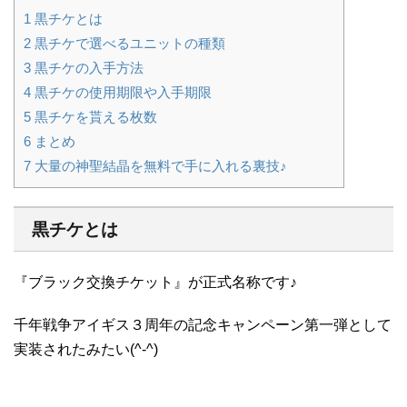
1
黒チケとは
2
黒チケで選べるユニットの種類
3
黒チケの入手方法
4
黒チケの使用期限や入手期限
5
黒チケを貰える枚数
6
まとめ
7
大量の神聖結晶を無料で手に入れる裏技♪
黒チケとは
『ブラック交換チケット』が正式名称です♪
千年戦争アイギス３周年の記念キャンペーン第一弾として
実装されたみたい(^-^)