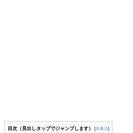
目次（見出しタップでジャンプします）
[
非表示
]