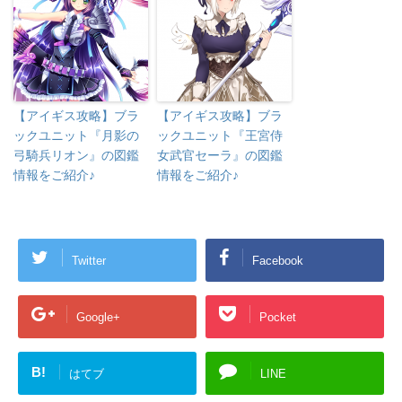
【アイギス攻略】ブラ
【アイギス攻略】ブラ
ックユニット『月影の
ックユニット『王宮侍
弓騎兵リオン』の図鑑
女武官セーラ』の図鑑
情報をご紹介♪
情報をご紹介♪
Twitter
Facebook
Google+
Pocket
B!
はてブ
LINE