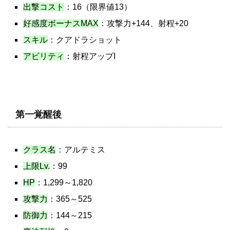
出撃コスト
：16（限界値13）
好感度ボーナスMAX
：攻撃力+144、射程+20
スキル
：クアドラショット
アビリティ
：射程アップI
第一覚醒後
クラス名
：アルテミス
上限Lv.
：99
HP
：1,299～1,820
攻撃力
：365～525
防御力
：144～215