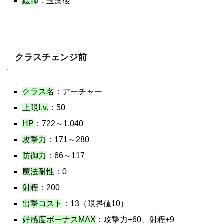
絵師
：玉藻後
クラスチェンジ前
クラス名
：アーチャー
上限Lv.
：50
HP
：722～1,040
攻撃力
：171～280
防御力
：66～117
魔法耐性
：0
射程
：200
出撃コスト
：13（限界値10）
好感度ボーナスMAX
：攻撃力+60、射程+9