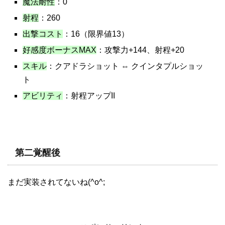
魔法耐性
：0
射程
：260
出撃コスト
：16（限界値13）
好感度ボーナスMAX
：攻撃力+144、射程+20
スキル
：クアドラショット ⇔ クインタプルショッ
ト
アビリティ
：射程アップII
第二覚醒後
まだ実装されてないね(^o^;