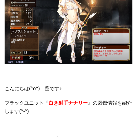
こんにちは(^o^) 葵です♪
ブラックユニット『
白き射手ナナリー
』の図鑑情報を紹介
します(^-^)